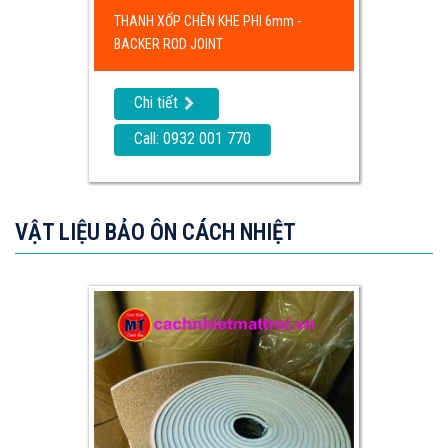
THANH XỐP CHÈN KHE PHI 6mm -
BACKER ROD JOINT
Chi tiết
Call: 0932 001 770
VẬT LIỆU BẢO ÔN CÁCH NHIỆT