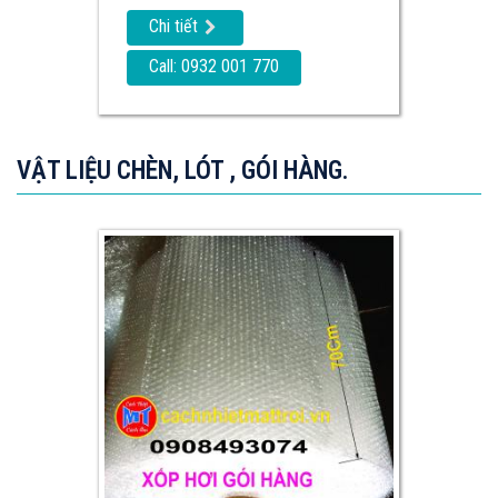
Chi tiết
Call: 0932 001 770
VẬT LIỆU CHÈN, LÓT , GÓI HÀNG.