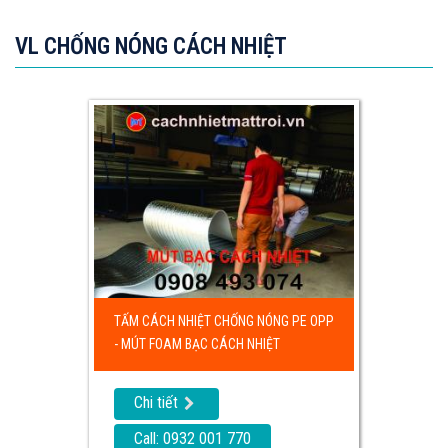
VL CHỐNG NÓNG CÁCH NHIỆT
TẤM CÁCH NHIỆT CHỐNG NÓNG PE OPP
- MÚT FOAM BẠC CÁCH NHIỆT
Chi tiết
Call: 0932 001 770