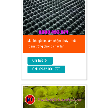
Mút hột gà tiêu âm chậm cháy - mút
foam trứng chông cháy lan
Chi tiết
Call: 0932 001 770