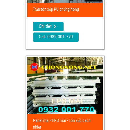
Trần tôn xốp PU chống nóng
Chi tiết
Call: 0932 001 770
Panel mái - EPS mái - Tôn xốp cách
nhiệt