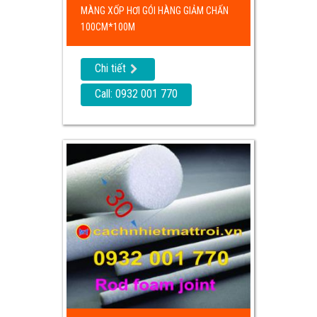
MÀNG XỐP HƠI GÓI HÀNG GIẢM CHẤN
100CM*100M
Chi tiết
Call: 0932 001 770