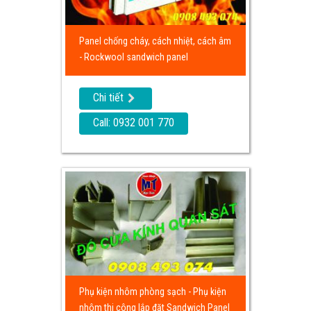
Panel chống cháy, cách nhiệt, cách âm
- Rockwool sandwich panel
Chi tiết
Call: 0932 001 770
Phụ kiện nhôm phòng sạch - Phụ kiện
nhôm thi công lắp đặt Sandwich Panel