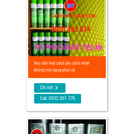
Keo dán mút cách âm cách nhiệt
không mùi dạng phun xịt
Chi tiết
Call: 0932 001 770