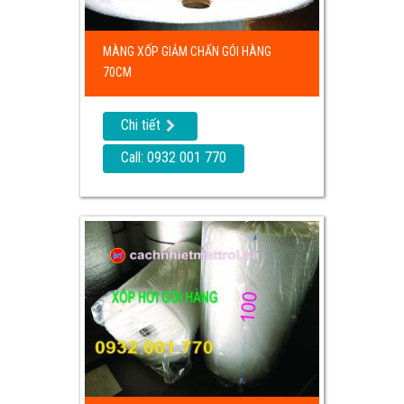
MÀNG XỐP GIẢM CHẤN GÓI HÀNG
70CM
Chi tiết
Call: 0932 001 770