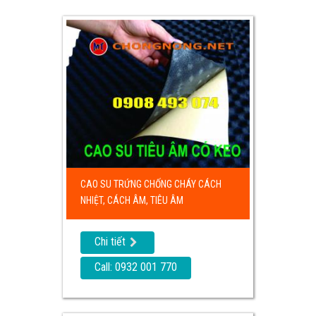
CAO SU TRỨNG CHỐNG CHÁY CÁCH
NHIỆT, CÁCH ÂM, TIÊU ÂM
Chi tiết
Call: 0932 001 770