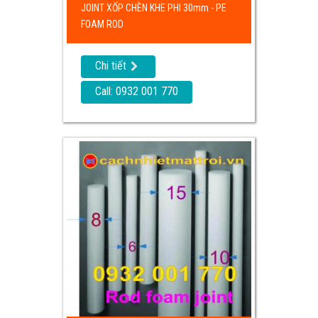
JOINT XỐP CHÈN KHE PHI 30mm - PE
FOAM ROD
Chi tiết
Call: 0932 001 770