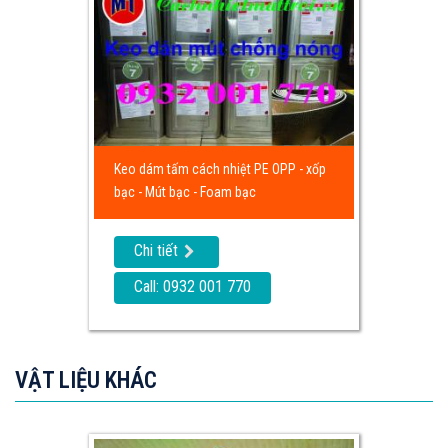
Keo dám tấm cách nhiệt PE OPP - xốp
bạc - Mút bạc - Foam bạc
Chi tiết
Call: 0932 001 770
VẬT LIỆU KHÁC