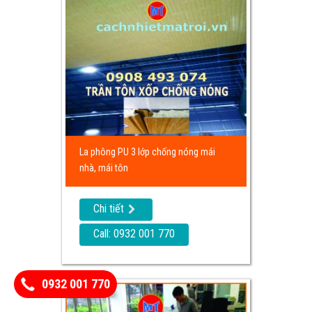
La phông PU 3 lớp chống nóng mái
nhà, mái tôn
Chi tiết
Call: 0932 001 770
0932 001 770