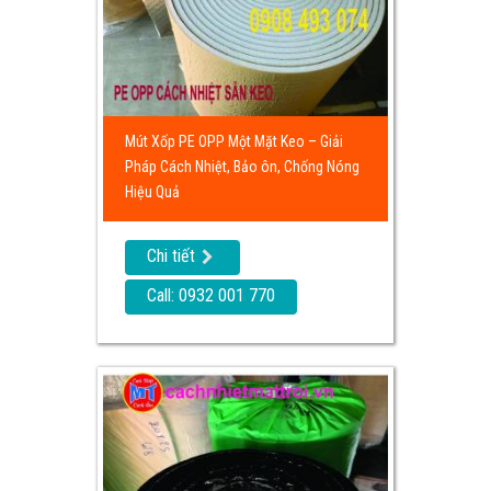
Mút Xốp PE OPP Một Mặt Keo – Giải
Pháp Cách Nhiệt, Bảo ôn, Chống Nóng
Hiệu Quả
Chi tiết
Call: 0932 001 770