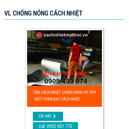
VL CHỐNG NÓNG CÁCH NHIỆT
TẤM CÁCH NHIỆT CHỐNG NÓNG PE OPP
- MÚT FOAM BẠC CÁCH NHIỆT
Chi tiết
Call: 0932 001 770