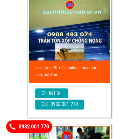
La phông PU 3 lớp chống nóng mái
nhà, mái tôn
Chi tiết
Call: 0932 001 770
0932 001 770