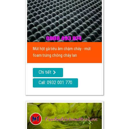
Mút hột gà tiêu âm chậm cháy - mút
foam trứng chông cháy lan
Chi tiết
Call: 0932 001 770