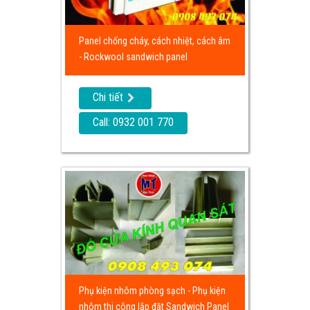
Panel chống cháy, cách nhiệt, cách âm
- Rockwool sandwich panel
Chi tiết
Call: 0932 001 770
Phụ kiện nhôm phòng sạch - Phụ kiện
nhôm thi công lắp đặt Sandwich Panel