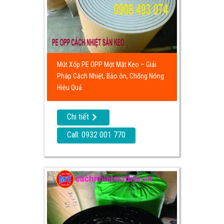
Mút Xốp PE OPP Một Mặt Keo – Giải
Pháp Cách Nhiệt, Bảo ôn, Chống Nóng
Hiệu Quả
Chi tiết
Call: 0932 001 770