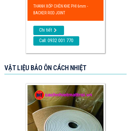
THANH XỐP CHÈN KHE PHI 6mm -
BACKER ROD JOINT
Chi tiết
Call: 0932 001 770
VẬT LIỆU BẢO ÔN CÁCH NHIỆT