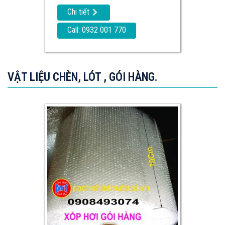
Chi tiết
Call: 0932 001 770
VẬT LIỆU CHÈN, LÓT , GÓI HÀNG.