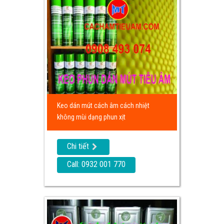
Keo dán mút cách âm cách nhiệt
không mùi dạng phun xịt
Chi tiết
Call: 0932 001 770