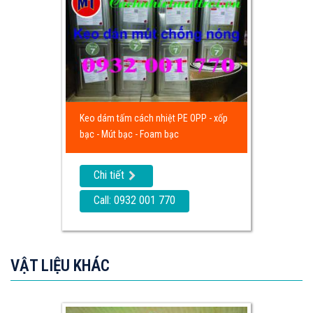
Keo dám tấm cách nhiệt PE OPP - xốp
bạc - Mút bạc - Foam bạc
Chi tiết
Call: 0932 001 770
VẬT LIỆU KHÁC