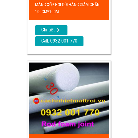
MÀNG XỐP HƠI GÓI HÀNG GIẢM CHẤN
100CM*100M
Chi tiết
Call: 0932 001 770