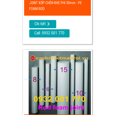
JOINT XỐP CHÈN KHE PHI 30mm - PE
FOAM ROD
Chi tiết
Call: 0932 001 770