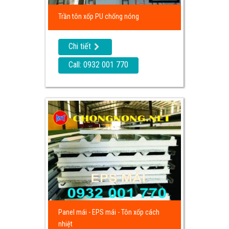
Trần tôn xốp PU chống nóng
Chi tiết
Call: 0932 001 770
Panel mái - EPS mái - Tôn xốp cách
nhiệt