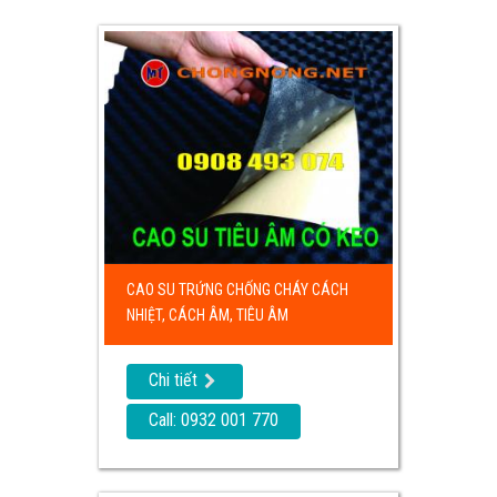
CAO SU TRỨNG CHỐNG CHÁY CÁCH
NHIỆT, CÁCH ÂM, TIÊU ÂM
Chi tiết
Call: 0932 001 770