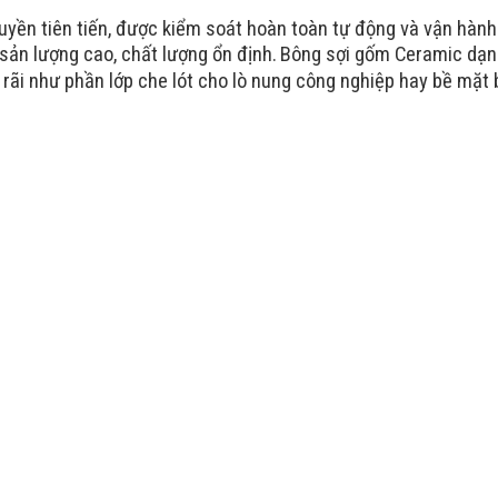
yền tiên tiến, được kiểm soát
hoàn toàn tự động và vận hành 
sản lượng cao, chất lượng ổn định.
Bông sợi gốm Ceramic dạ
 rãi như phần lớp che lót cho lò nung công nghiệp hay bề mặt 
ex
Ceramic fiber machine - process
blanket
1260
1427
LYTX-1260T
LTX-1427T
000oCx24h≤-3
1350oCx24h≤-3
≤ 0.153
≤ 0.153
96/128
96/128