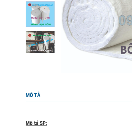
MÔ TẢ
Mô tả SP: