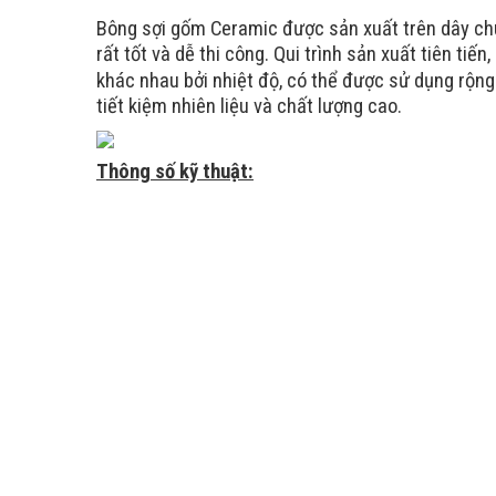
Bông sợi gốm Ceramic được sản xuất trên dây chu
rất tốt và dễ thi công. Qui trình sản xuất
tiên tiến,
khác nhau bởi nhiệt độ, có thể được sử dụng rộng
tiết kiệm nhiên liệu và chất lượng cao.
Thông số kỹ thuật:
Technical Ind
Name
Unit
o
Classification Temperature
C
Code
Shrinkago on heating
%
1
Thermal Conductivity
W/m.k
(Mean temperature 500oC)
128kg/m3
Theoretical Density
kg/m3