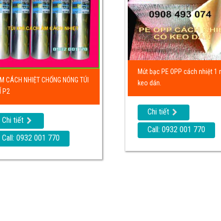
Mút bạc PE OPP cách nhiệt 1 
M CÁCH NHIỆT CHỐNG NÓNG TÚI
keo dán.
Í P2
Chi tiết
Chi tiết
Call: 0932 001 770
Call: 0932 001 770