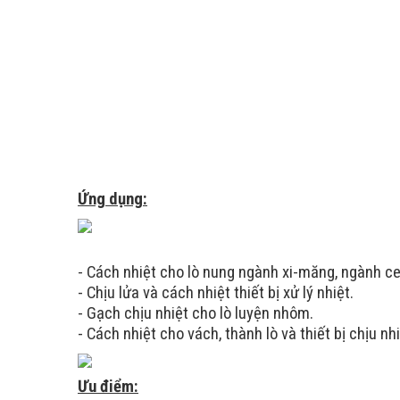
Tensile Strength
Mpa
(25mm thick)
Dimension
Thickness
Le
25mm
73
50mm
36
Ứng dụng:
- Cách nhiệt cho lò nung ngành xi-măng, ngành ce
- Chịu lửa và cách nhiệt thiết bị xử lý nhiệt.
- Gạch chịu nhiệt cho lò luyện nhôm.
- Cách nhiệt cho vách, thành lò và thiết bị chịu nh
Ưu điểm: