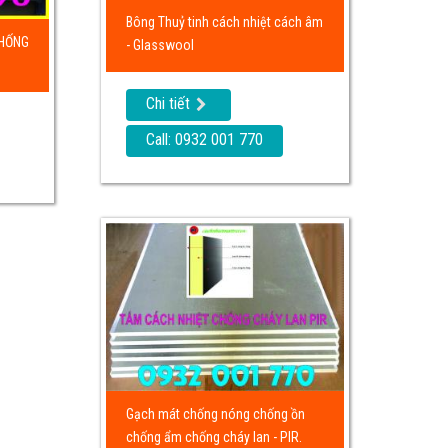
Bông Thuỷ tinh cách nhiệt cách âm
CHỐNG
- Glasswool
Chi tiết
Call: 0932 001 770
Gạch mát chống nóng chống ồn
chống ẩm chống cháy lan - PIR.