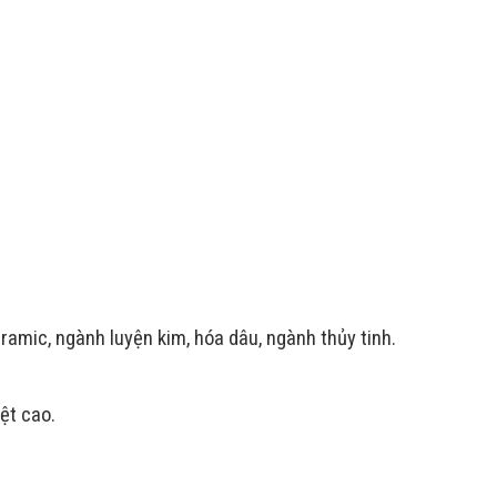
0.06
0.06
ngth
Width
20mm
610mm
60mm
610mm
ramic, ngành luyện kim, hóa dâu, ngành thủy tinh.
iệt cao.