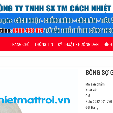
TRANG CHỦ
THÔNG TIN
KỸ THUẬT - HƯỚNG DẪN
HÌNH
BÔNG SỢ 
Mã sản phẩm:
Xuất xứ:
Giá:
Zalo 0932 001 770
Đặt Hàng