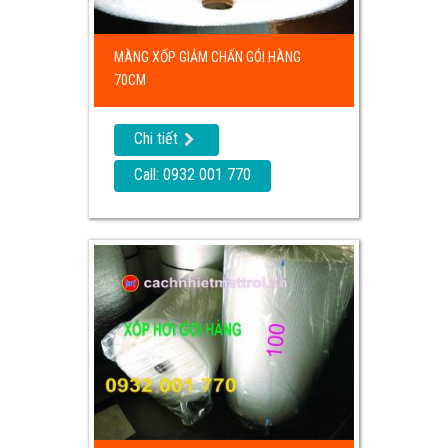
MÀNG XỐP GIẢM CHẤN GÓI HÀNG
70CM
Chi tiết
Call: 0932 001 770