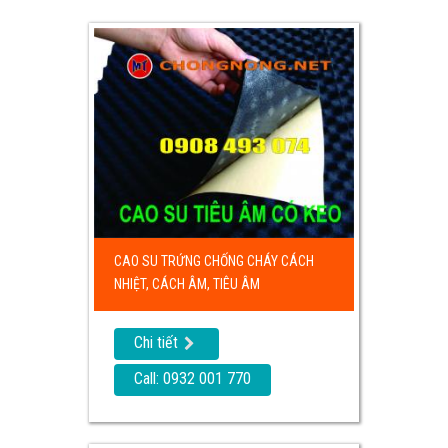
CAO SU TRỨNG CHỐNG CHÁY CÁCH
NHIỆT, CÁCH ÂM, TIÊU ÂM
Chi tiết
Call: 0932 001 770