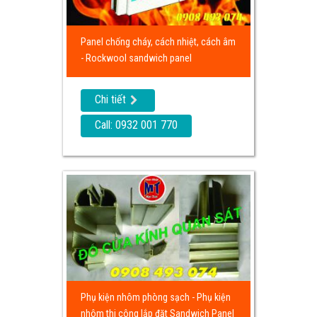
Panel chống cháy, cách nhiệt, cách âm
- Rockwool sandwich panel
Chi tiết
Call: 0932 001 770
Phụ kiện nhôm phòng sạch - Phụ kiện
nhôm thi công lắp đặt Sandwich Panel