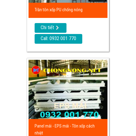
Trần tôn xốp PU chống nóng
Chi tiết
Call: 0932 001 770
Panel mái - EPS mái - Tôn xốp cách
nhiệt