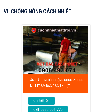
VL CHỐNG NÓNG CÁCH NHIỆT
TẤM CÁCH NHIỆT CHỐNG NÓNG PE OPP
- MÚT FOAM BẠC CÁCH NHIỆT
Chi tiết
Call: 0932 001 770