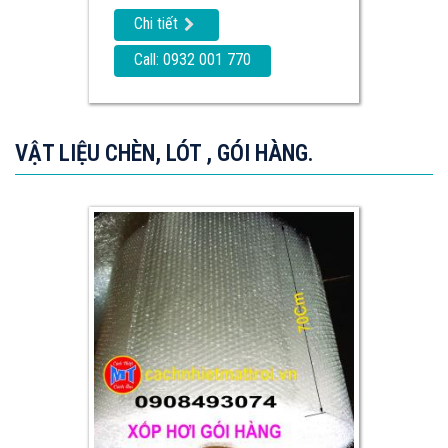
Chi tiết
Call: 0932 001 770
VẬT LIỆU CHÈN, LÓT , GÓI HÀNG.