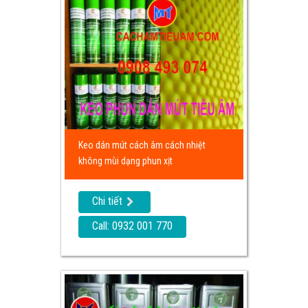
Keo dán mút cách âm cách nhiệt
không mùi dạng phun xịt
Chi tiết
Call: 0932 001 770