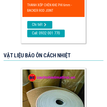
THANH XỐP CHÈN KHE PHI 6mm -
BACKER ROD JOINT
Chi tiết
Call: 0932 001 770
VẬT LIỆU BẢO ÔN CÁCH NHIỆT