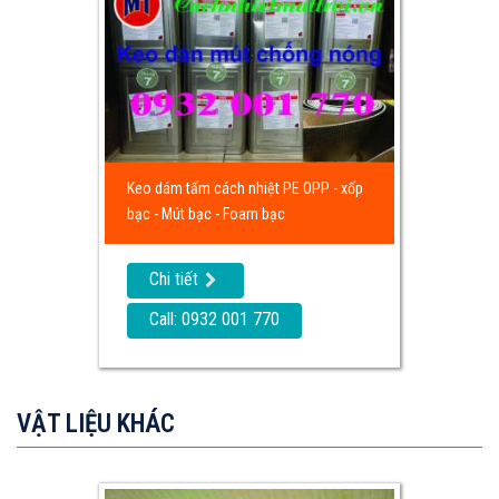
Keo dám tấm cách nhiệt PE OPP - xốp
bạc - Mút bạc - Foam bạc
Chi tiết
Call: 0932 001 770
VẬT LIỆU KHÁC