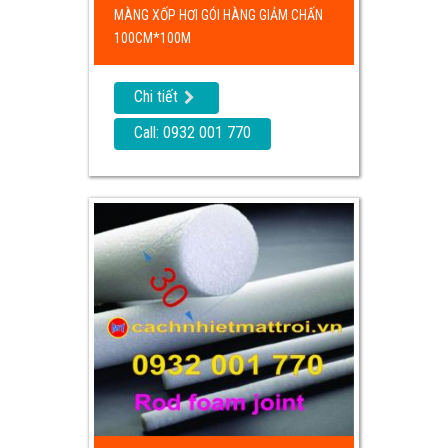
MÀNG XỐP HƠI GÓI HÀNG GIẢM CHẤN
100CM*100M
Chi tiết
Call: 0932 001 770