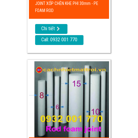
JOINT XỐP CHÈN KHE PHI 30mm - PE
FOAM ROD
Chi tiết
Call: 0932 001 770