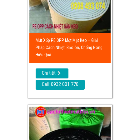
Mút Xốp PE OPP Một Mặt Keo – Giải
Pháp Cách Nhiệt, Bảo ôn, Chống Nóng
Hiệu Quả
Chi tiết
Call: 0932 001 770