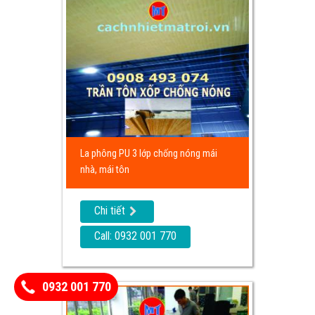
La phông PU 3 lớp chống nóng mái
nhà, mái tôn
Chi tiết
Call: 0932 001 770
0932 001 770